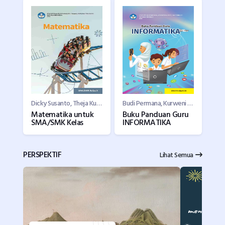
Dicky Susanto, Theja Kurniawan, Savitri K. Sihombing, Eunice Salim, Marianna Magdalena Radjawane, Ummy Salmah, Ambarsari Kusuma Wardani
Budi Permana, Kurweni Ukar, Dela Chaerani, Solehkun Kodir
Matematika untuk
Buku Panduan Guru
SMA/SMK Kelas
INFORMATIKA
PERSPEKTIF
Lihat Semua