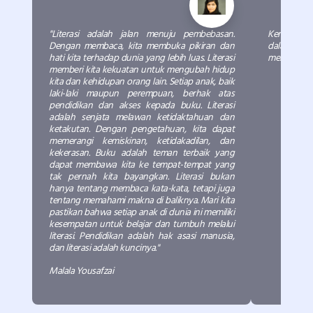
"Literasi adalah jalan menuju pembebasan.
Kemudian a
Dengan membaca, kita membuka pikiran dan
dalam keme
hati kita terhadap dunia yang lebih luas. Literasi
meneriakin
memberi kita kekuatan untuk mengubah hidup
kita dan kehidupan orang lain. Setiap anak, baik
laki-laki maupun perempuan, berhak atas
pendidikan dan akses kepada buku. Literasi
adalah senjata melawan ketidaktahuan dan
ketakutan. Dengan pengetahuan, kita dapat
memerangi kemiskinan, ketidakadilan, dan
kekerasan. Buku adalah teman terbaik yang
dapat membawa kita ke tempat-tempat yang
tak pernah kita bayangkan. Literasi bukan
hanya tentang membaca kata-kata, tetapi juga
tentang memahami makna di baliknya. Mari kita
pastikan bahwa setiap anak di dunia ini memiliki
kesempatan untuk belajar dan tumbuh melalui
literasi. Pendidikan adalah hak asasi manusia,
dan literasi adalah kuncinya."
Malala Yousafzai