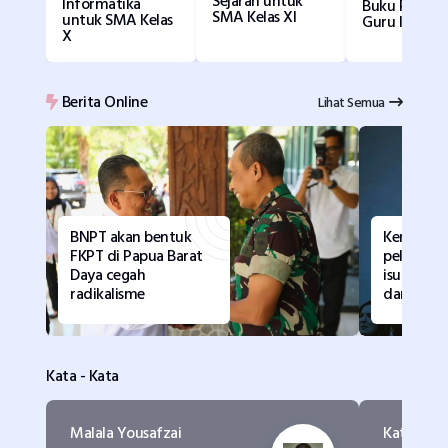
Sejarah untuk
Informatika
Buku Pandu
SMA Kelas XI
untuk SMA Kelas
Guru Inform
X
Berita Online
Lihat Semua
BNPT akan bentuk
Kemenku
FKPT di Papua Barat
pelajari 
Daya cegah
isu huku
radikalisme
dari LSM
Kata - Kata
Malala Yousafzai
Kata Khali