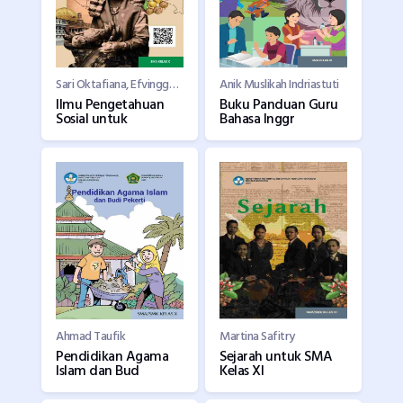
Sari Oktafiana, Efvinggo Fasya Jaya, M. Nursa?ban, Supardi, Mohammad Rizky Satria
Anik Muslikah Indriastuti
Ilmu Pengetahuan
Buku Panduan Guru
Sosial untuk
Bahasa Inggr
Ahmad Taufik
Martina Safitry
Pendidikan Agama
Sejarah untuk SMA
Islam dan Bud
Kelas XI