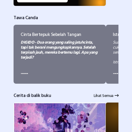
Tawa Canda
Cinta Bertepuk Sebelah Tangan
Istri yan
DIGIDO - Dua orang yang saling jatuhcinta,
Suami : "B
tapi tak berani mengungkapkannya. Setelah
cukupin ya 
terpisah jauh, mereka bertemu lagi. Apa yang
seminggu..."
terjadi?
Istri : "Ya P
.......
.......
Suami: "W
Melati dan Budi berteman baik. Mereka
isteri yang
telah saling mengenal dan bersahabat sejak
Dibelikan 
sekolah. Melati sebenarnya memendam
setahun ?"
perasaan cinta pada Budi. Namun, hubungan
Cerita di balik buku
Lihat Semua
Isteri : "Dib
mereka tidak kunjung berkembang, hanya
sebatas teman. Pernyataan cinta yang ia
harapkan dari Budi tak kunjung tiba sampai
akhirnya Budi harus studi keluar negeri.
Mereka tetap saling berhubungan
lewat surat, saling mengirimkan foto masing-
masing dan saling mengirimkan hadiah. Melati