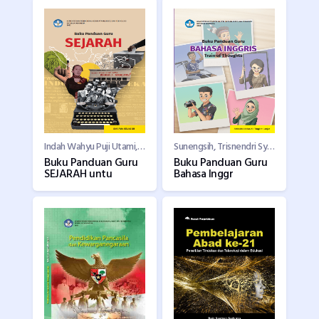
Indah Wahyu Puji Utami, Martina Safitry, Aan Ratmanto
Sunengsih, Trisnendri Syahrizal, Maya Defianty, Winda Ari Anggraini, Gema August Setiawan,Dadan
Buku Panduan Guru
Buku Panduan Guru
SEJARAH untu
Bahasa Inggr