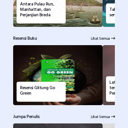
Antara Pulau Run,
Manhattan, dan
Tahun de
Perjanjian Breda
semangat
Resensi Buku
Lihat Semua
Latar Filo
Resensi Glitung Go
tentang I
Green
Pengetah
Jumpa Penulis
Lihat Semua