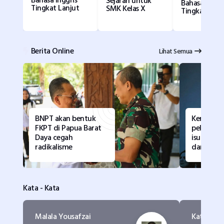
Sejarah untuk
Bahasa Indon
Tingkat Lanjut
SMK Kelas X
Tingkat Lanj
Berita Online
Lihat Semua
BNPT akan bentuk
Kemenku
FKPT di Papua Barat
pelajari 
Daya cegah
isu huku
radikalisme
dari LSM
Kata - Kata
Malala Yousafzai
Kata Khali