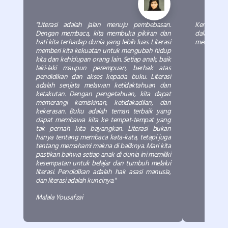
"Literasi adalah jalan menuju pembebasan.
Kemudian a
Dengan membaca, kita membuka pikiran dan
dalam keme
hati kita terhadap dunia yang lebih luas. Literasi
meneriakin
memberi kita kekuatan untuk mengubah hidup
kita dan kehidupan orang lain. Setiap anak, baik
laki-laki maupun perempuan, berhak atas
pendidikan dan akses kepada buku. Literasi
adalah senjata melawan ketidaktahuan dan
ketakutan. Dengan pengetahuan, kita dapat
memerangi kemiskinan, ketidakadilan, dan
kekerasan. Buku adalah teman terbaik yang
dapat membawa kita ke tempat-tempat yang
tak pernah kita bayangkan. Literasi bukan
hanya tentang membaca kata-kata, tetapi juga
tentang memahami makna di baliknya. Mari kita
pastikan bahwa setiap anak di dunia ini memiliki
kesempatan untuk belajar dan tumbuh melalui
literasi. Pendidikan adalah hak asasi manusia,
dan literasi adalah kuncinya."
Malala Yousafzai