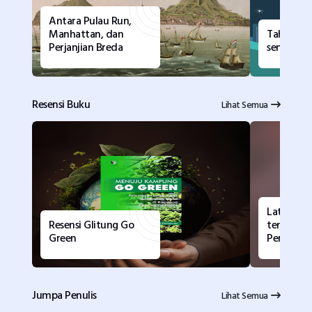
Antara Pulau Run,
Manhattan, dan
Tahun de
Perjanjian Breda
semangat
Resensi Buku
Lihat Semua
Latar Filo
Resensi Glitung Go
tentang I
Green
Pengetah
Jumpa Penulis
Lihat Semua