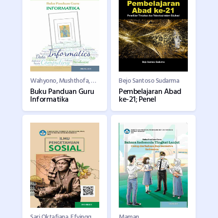
Wahyono, Mushthofa, Auzi Asfarian, Dean Apriana Ramadhan, Hanson Prihantoro Putro, Irya Wisnubhadra, Budiman Saputra, Heni Pratiwi
Bejo Santoso Sudarma
Buku Panduan Guru
Pembelajaran Abad
Informatika
ke-21; Penel
Sari Oktafiana, Efvinggo Fasya Jaya, M. Nursa?ban, Supardi, Mohammad Rizky Satria
Maman