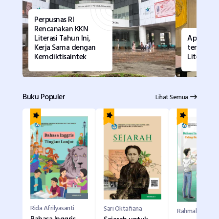
Perpusnas RI
Rencanakan KKN
Literasi Tahun Ini,
Apa Kata
Kerja Sama dengan
tentang 
Kemdiktisaintek
Literasi?
Buku Populer
Lihat Semua
Rida Afrilyasanti
Sari Oktafiana
Rahmah Purwah
Bahasa Inggris