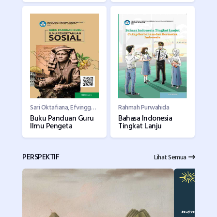
Sari Oktafiana, Efvinggo Fasya Jaya. SP, M. Nursa?ban, Supardi, Mohammad Rizky Satria
Rahmah Purwahida
Buku Panduan Guru
Bahasa Indonesia
Ilmu Pengeta
Tingkat Lanju
PERSPEKTIF
Lihat Semua